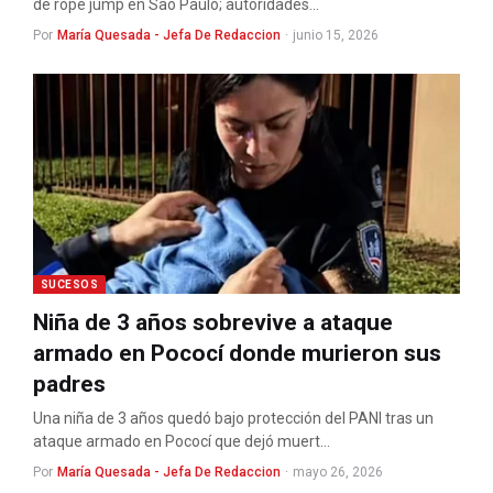
de rope jump en São Paulo; autoridades…
Por
María Quesada - Jefa De Redaccion
·
junio 15, 2026
SUCESOS
Niña de 3 años sobrevive a ataque
armado en Pococí donde murieron sus
padres
Una niña de 3 años quedó bajo protección del PANI tras un
ataque armado en Pococí que dejó muert…
Por
María Quesada - Jefa De Redaccion
·
mayo 26, 2026